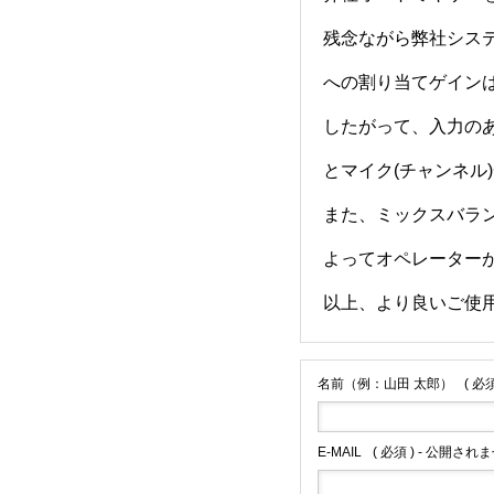
残念ながら弊社シス
への割り当てゲイン
したがって、入力の
とマイク(チャンネル
また、ミックスバラ
よってオペレーター
以上、より良いご使
名前（例：山田 太郎）
( 必須
E-MAIL
( 必須 ) - 公開されま