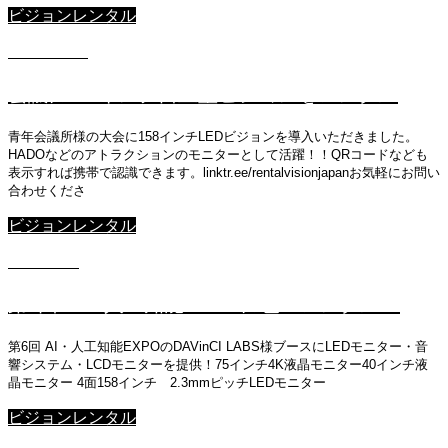
ビジョンレンタル
2021.09.10
会議に158インチ自立型ビジョンをレンタル
青年会議所様の大会に158インチLEDビジョンを導入いただきました。
HADOなどのアトラクションのモニターとして活躍！！QRコードなども
表示すれば携帯で認識できます。linktr.ee/rentalvisionjapanお気軽にお問い
合わせくださ
ビジョンレンタル
2021.05.7
第6回 AI・人工知能EXPO に色々レンタル！
第6回 AI・人工知能EXPOのDAVinCI LABS様ブースにLEDモニター・音
響システム・LCDモニターを提供！75インチ4K液晶モニター40インチ液
晶モニター 4面158インチ 2.3mmピッチLEDモニター
ビジョンレンタル