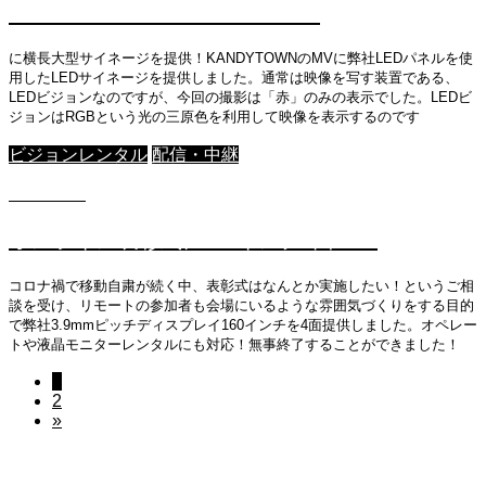
KANDYTOWN – One More Dance
に横長大型サイネージを提供！KANDYTOWNのMVに弊社LEDパネルを使
用したLEDサイネージを提供しました。通常は映像を写す装置である、
LEDビジョンなのですが、今回の撮影は「赤」のみの表示でした。LEDビ
ジョンはRGBという光の三原色を利用して映像を表示するのです
ビジョンレンタル
配信・中継
2021.05.7
オンライン表彰式に160インチ4面！！
コロナ禍で移動自粛が続く中、表彰式はなんとか実施したい！というご相
談を受け、リモートの参加者も会場にいるような雰囲気づくりをする目的
で弊社3.9mmピッチディスプレイ160インチを4面提供しました。オペレー
トや液晶モニターレンタルにも対応！無事終了することができました！
1
2
»
About