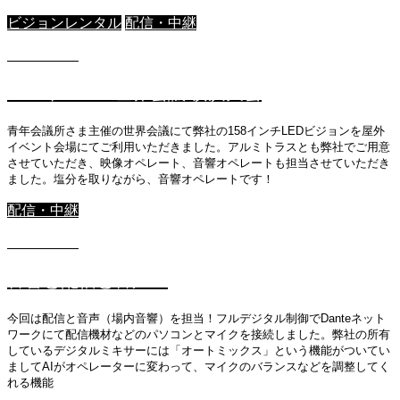
ビジョンレンタル
配信・中継
2021.09.10
2020年ＪＣＩ世界会議 横浜大会
青年会議所さま主催の世界会議にて弊社の158インチLEDビジョンを屋外
イベント会場にてご利用いただきました。アルミトラスとも弊社でご用意
させていただき、映像オペレート、音響オペレートも担当させていただき
ました。塩分を取りながら、音響オペレートです！
配信・中継
2021.09.10
音響と配信と音声！
今回は配信と音声（場内音響）を担当！フルデジタル制御でDanteネット
ワークにて配信機材などのパソコンとマイクを接続しました。弊社の所有
しているデジタルミキサーには「オートミックス」という機能がついてい
ましてAIがオペレーターに変わって、マイクのバランスなどを調整してく
れる機能