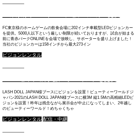
2021.05.7
FC東京様ホームゲームにビジョンカー提供
FC東京様のホームゲームの飲食会場に202インチ車載型LEDビジョンカー
を提供。5000人以下という厳しい制限が続いておりますが、試合が始まる
前に青赤パークONLINEを会場で放映し、サポーターを盛り上げました！
当社のビジョンカーは158インチから最大273イン
ビジョンレンタル
2021.05.7
2.3mmピッチ 展示会にて132インチを提供
LASH DOLL JAPAN様ブースにビジョンを設置！ビューティーワールドジ
ャパン2021のLASH DOLL JAPAN様ブースに横3M 縦1.5Mの高精細LEDビ
ジョンを設置！昨年は残念ながら展示会が中止になってしまい、2年越し
のビューティーワールド！めちゃくちゃ
ビジョンレンタル
配信・中継
2021.05.7