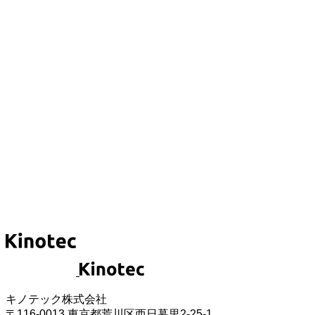
最適なソリューションの提供
WORK
弊社の実績紹介
BLOG
弊社の日々の記録
レンタルビジョン.com
LEDビジョンレンタルのサイトへ
キノテック株式会社
〒116-0013 東京都荒川区西日暮里2-25-1